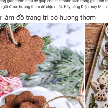
ông gian thơm ngát sẽ giúp cho các thành viên trong gia đình t
n giữ được hương thơm dễ chịu nhất. Hãy cùng Điện máy Minh
ự làm đồ trang trí có hương thơm