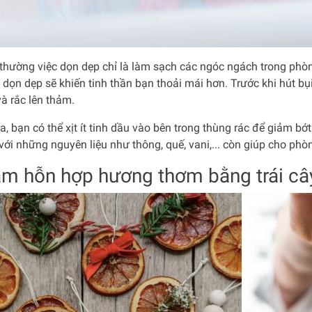
thường việc dọn dẹp chỉ là làm sạch các ngóc ngách trong phòn
 dọn dẹp sẽ khiến tinh thần bạn thoải mái hơn. Trước khi hút bụi
à rắc lên thảm.
a, bạn có thể xịt ít tinh dầu vào bên trong thùng rác để giảm b
ới những nguyên liệu như thông, quế, vani,... còn giúp cho phò
àm hỗn hợp hương thơm bằng trái câ