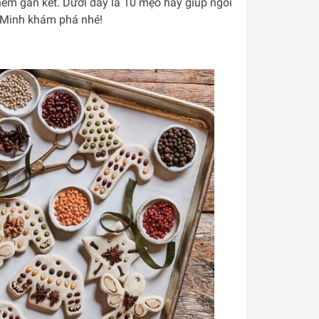
hêm gắn kết. Dưới dây là 10 mẹo hay giúp ngôi
 Minh khám phá nhé!