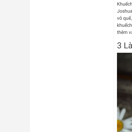
Khuếch
Joshua
vỏ quế,
khuếch 
thêm và
3 L