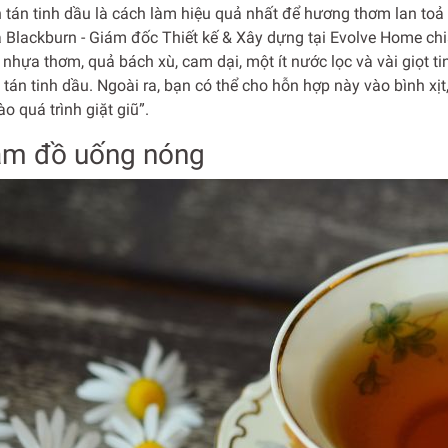
 tán tinh dầu là cách làm hiệu quả nhất để hương thơm lan to
 Blackburn - Giám đốc Thiết kế & Xây dựng tại Evolve Home chi
 nhựa thơm, quả bách xù, cam dại, một ít nước lọc và vài giọt
tán tinh dầu. Ngoài ra, bạn có thể cho hỗn hợp này vào bình xịt,
o quá trình giặt giũ”.
àm đồ uống nóng