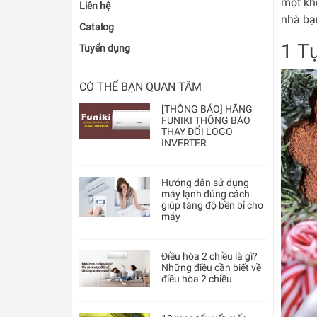
một kh
Liên hệ
nhà bạ
Catalog
1 T
Tuyển dụng
CÓ THỂ BẠN QUAN TÂM
[THÔNG BÁO] HÃNG
FUNIKI THÔNG BÁO
THAY ĐỔI LOGO
INVERTER
Hướng dẫn sử dụng
máy lạnh đúng cách
giúp tăng độ bền bỉ cho
máy
Điều hòa 2 chiều là gì?
Những điều cần biết về
điều hòa 2 chiều