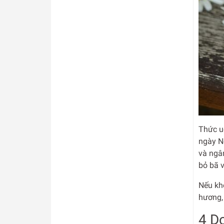
Thức u
ngày No
và ngâ
bỏ bã v
Nếu kh
hương, 
4 D