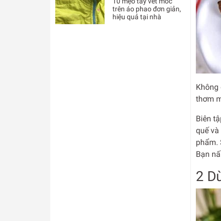
10 mẹo tẩy vết mốc
trên áo phao đơn giản,
hiệu quả tại nhà
Không 
thơm m
Biên tậ
quế và
phẩm. 
Bạn nấu
2 D