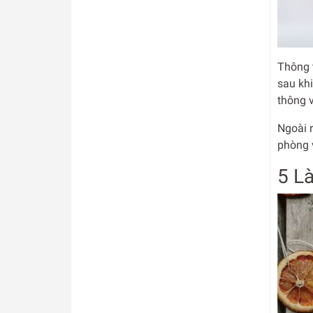
Thông 
sau khi
thông v
Ngoài r
phòng v
5 L