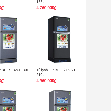
185L
0₫
4.760.000₫
niki FR-132CI 130L
Tủ lạnh Funiki FR-216ISU
210L
0₫
4.960.000₫