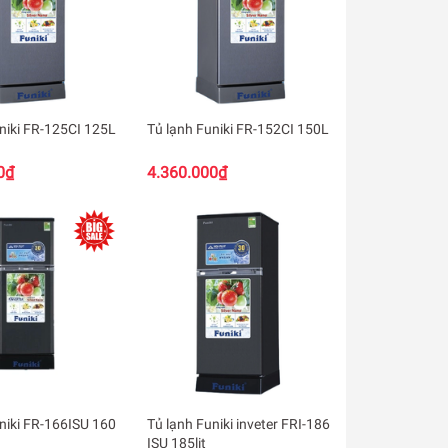
niki FR-125CI 125L
Tủ lạnh Funiki FR-152CI 150L
0₫
4.360.000₫
niki FR-166ISU 160
Tủ lạnh Funiki inveter FRI-186
ISU 185lit