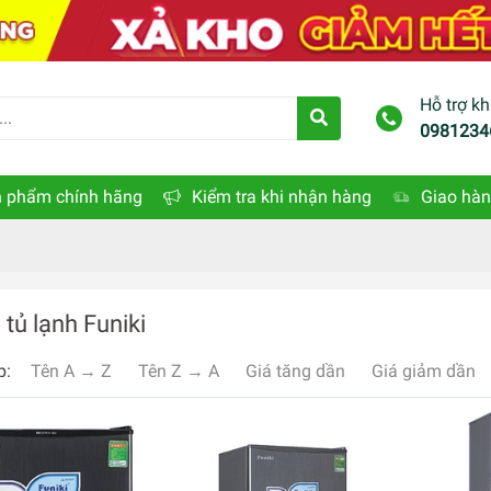
Hỗ trợ k
0981234
 phẩm chính hãng
Kiểm tra khi nhận hàng
Giao hàn
tủ lạnh Funiki
p:
Tên A → Z
Tên Z → A
Giá tăng dần
Giá giảm dần