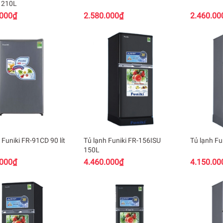
 210L
.000₫
2.580.000₫
2.460.00
 Funiki FR-91CD 90 lít
Tủ lạnh Funiki FR-156ISU
Tủ lạnh Fu
150L
.000₫
4.460.000₫
4.150.00