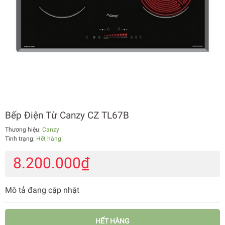
Bếp Điện Từ Canzy CZ TL67B
Thương hiệu:
Canzy
Tình trạng:
Hết hàng
8.200.000₫
Mô tả đang cập nhật
HẾT HÀNG