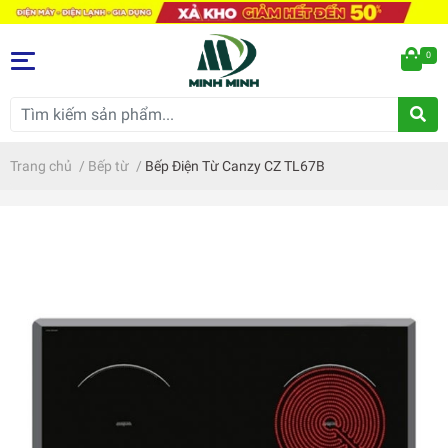
0
Trang chủ
/
Bếp từ
/
Bếp Điện Từ Canzy CZ TL67B