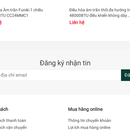
a Âm trần Funiki 1 chiều
Điều hòa âm trần thổi đa hướng I
BTU CC24MMC1
48000BTU điều khiển không dây
FCFC140DVM/RZFC140DVM + R
ệ
Liên hệ
BRC2E61 + Mặt nạ BYCQ125EAF
Đăng ký nhận tin
Đă
sách
Mua hàng online
ách thanh toán
Thông tin chuyển khoản
ách vận chuyển
Lợi ích mua hàng online