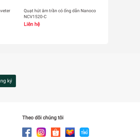
nveter
Quạt hút âm trần có ống dẫn Nanoco
Quạt hút âm 
NCV1520-C
emote
Liên hệ
Liên hệ
ng ký
Theo dõi chúng tôi