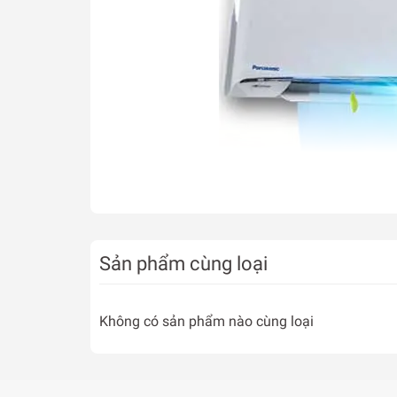
Sản phẩm cùng loại
Cánh đảo gió Aerowings độc lập
Nhờ cánh đảo gió Aerowings được điều khiển bở
Không có sản phẩm nào cùng loại
thể hướng luồng khí lạnh lên cao về phía trần 