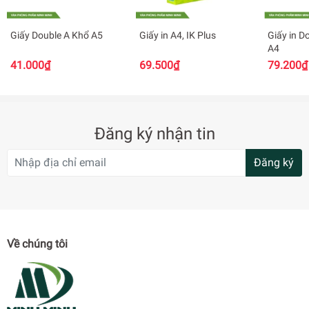
Giấy Double A Khổ A5
Giấy in A4, IK Plus
Giấy in D
A4
41.000₫
69.500₫
79.200₫
Đăng ký nhận tin
Đăng ký
Về chúng tôi