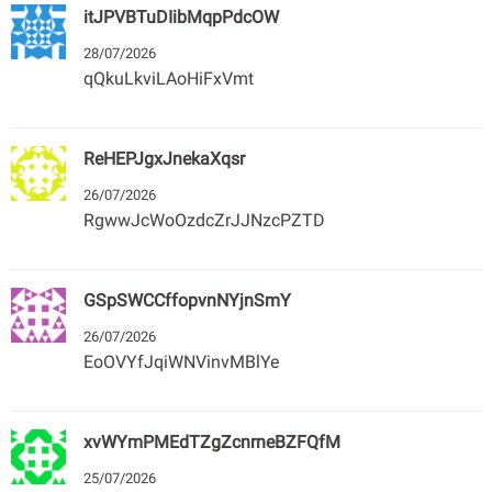
itJPVBTuDIibMqpPdcOW
28/07/2026
qQkuLkviLAoHiFxVmt
ReHEPJgxJnekaXqsr
26/07/2026
RgwwJcWoOzdcZrJJNzcPZTD
GSpSWCCffopvnNYjnSmY
26/07/2026
EoOVYfJqiWNVinvMBlYe
xvWYmPMEdTZgZcnrneBZFQfM
25/07/2026