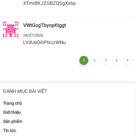
XTmrBKJZGBZQSgXxbp
VWtGogTbynpKtggt
24/07/2026
LVdUeOihPIvczWNu
1
2
3
4
DANH MỤC BÀI VIẾT
Trang chủ
Giới thiệu
Sản phẩm
Tin tức