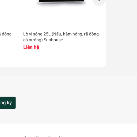
ã đông,
Lò vi sóng 25L (Nấu, hâm nóng, rã đông,
Lò vi sóng c
có nướng) Sunhouse
GM34JMYUE
Liên hệ
2.620.000₫
ng ký
nh.