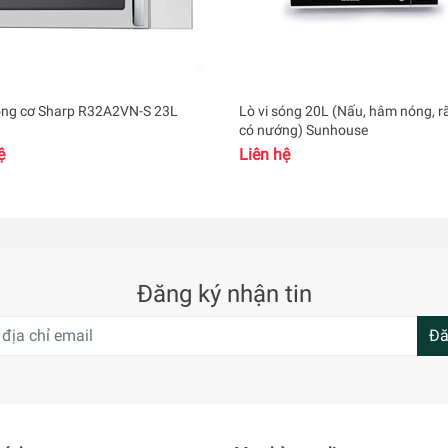
sóng cơ Sharp R32A2VN-S 23L
Lò vi sóng 20L (Nấu, hâm nóng, r
có nướng) Sunhouse
ệ
Liên hệ
Đăng ký nhận tin
Đă
ình LED hiển thị rõ ràng, có tiếng Việt, dễ quan sát và điều chỉ