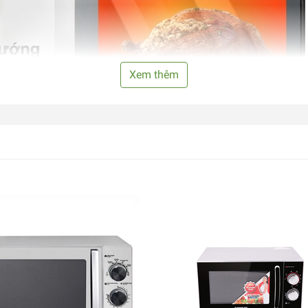
Xem thêm
ẹp, dễ vệ sinh. Có trang bị đèn để dễ dàng quan sát thực phẩm 