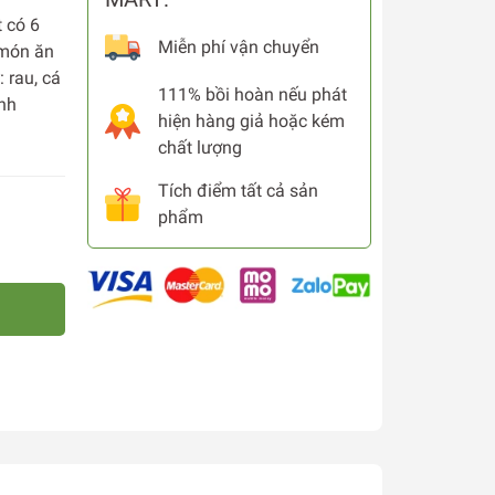
 có 6
Miễn phí vận chuyển
 món ăn
 rau, cá
111% bồi hoàn nếu phát
nh
hiện hàng giả hoặc kém
chất lượng
Tích điểm tất cả sản
phẩm