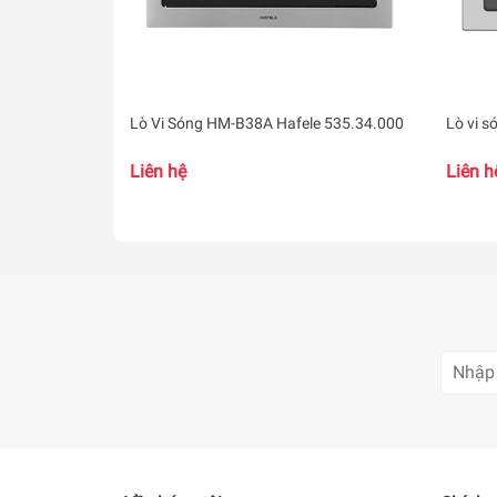
Lò Vi Sóng HM-B38A Hafele 535.34.000
Lò vi 
Liên hệ
Liên h
- Bảng điều khiển nút nhấn điện tử đi kèm màn h