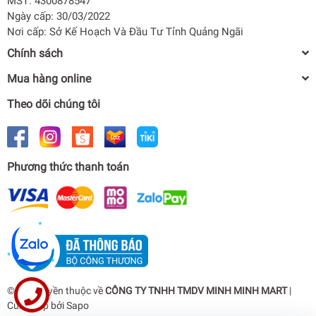
MST: 4300878547
Ngày cấp: 30/03/2022
Nơi cấp: Sở Kế Hoạch Và Đầu Tư Tỉnh Quảng Ngãi
Chính sách
Mua hàng online
Theo dõi chúng tôi
Phương thức thanh toán
Máy giặt Electrolux Inverter 9 kg EWF9042Q7WB
0₫
undefined
© Bản quyền thuộc về
CÔNG TY TNHH TMDV MINH MINH MART
|
Cung cấp bởi
Sapo