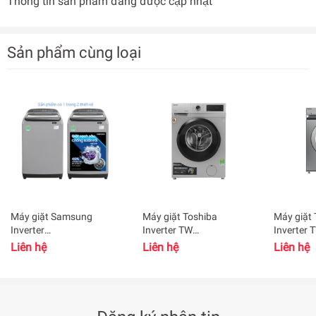
Thông tin sản phẩm đang được cập nhật
Sản phẩm cùng loại
Máy giặt Samsung
Máy giặt Toshiba
Máy giặt 
Inverter
Inverter TW
Inverter 
WA10T5260BY/SV 10kg
BK105S3V(SK) 9,5kg
BL115A2V
Liên hệ
Liên hệ
Liên hệ
màu xám
màu xám
màu xám