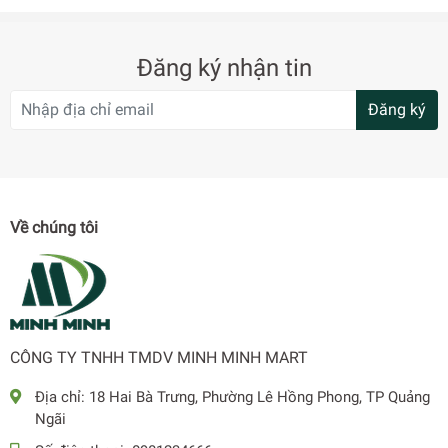
Đăng ký nhận tin
Đăng ký
Về chúng tôi
Bánh xe & Tay cầm tiện dụng
CÔNG TY TNHH TMDV MINH MINH MART
Máy làm mát được trang bị 4 bánh xe chắc chắn nên rất dễ
dàng di chuyển, thuận tiện khi muốn thay đổi không gian
Địa chỉ:
18 Hai Bà Trưng, Phường Lê Hồng Phong, TP Quảng
làm mát. Tay cầm sâu được trang bị hai bên thân máy hỗ
Ngãi
trợ việc di chuyển dễ dàng hơn.