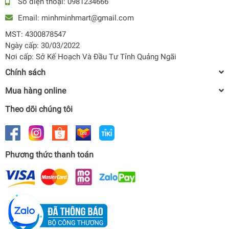
Số điện thoại:
0981234666
Email:
minhminhmart@gmail.com
MST: 4300878547
Ngày cấp: 30/03/2022
Nơi cấp: Sở Kế Hoạch Và Đầu Tư Tỉnh Quảng Ngãi
Chính sách
Mua hàng online
Theo dõi chúng tôi
Máy làm mát không khí SUNHOUSE SHD7758 có 4 bánh xe
lớn nên rất dễ di chuyển giữa các không gian khác nhau.
Phương thức thanh toán
Bình chứa nước lớn
Bình chứa nước có dung tích 60L cho thời gian làm mát lâu
dài, hạn chế phải bổ sung thêm nước. Phía mặt trước của
sản phẩm có vạch báo mực nước giúp bạn tiện theo dõi
Máy làm mát không khí Sunhouse SHD7758
lượng nước còn lại để bổ sung thêm nước kịp thời.
0₫
undefined