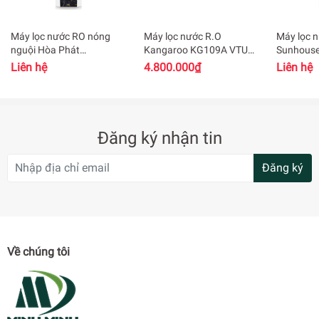
minh
– Hoạt động tự lọc, thải , ngắt điện – Bình áp nhựa: vòi vặn
Máy lọc nước RO nóng
Máy lọc nước R.O
Máy lọc 
đồng
nguội Hòa Phát
Kangaroo KG109A VTU-
Sunhous
HWNS1A1022
XANH 9 lõi
S (10 cấp
Liên hệ
4.800.000₫
Liên hệ
– Bơm headan áp lực – Công suất lọc: 15L/h – Bình chứa:
10 L
– Điện áp: 24v
Đăng ký nhận tin
– Kích thước 400x320x1000mm
Đăng ký
Về chúng tôi