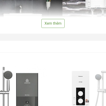
Xem thêm
anh
nh chứa nên bạn và gia đình có thể thoải mái sử dụng mà khôn
 trực tiếp này.