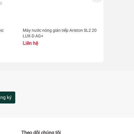
ic
Máy nước nóng gián tiếp Ariston SL2 20
Máy nước nón
LUX-D AG+
ARISTON 132
Liên hệ
Liên hệ
ng ký
Theo dõi chúng tôi