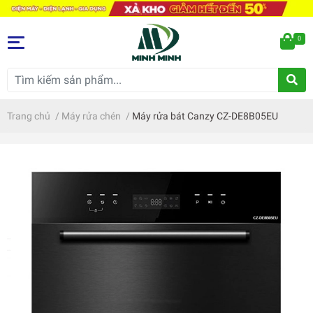
0
Trang chủ
/
Máy rửa chén
/
Máy rửa bát Canzy CZ-DE8B05EU