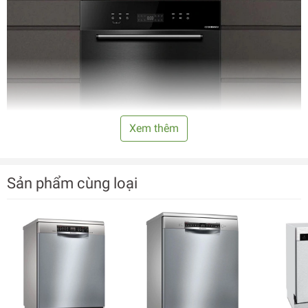
Xem thêm
Sản phẩm cùng loại
Toàn cảnh mặt trước - Máy rửa bát Canzy CZ-DE8B05EU -
Nhập khẩu nguyên chiếc từ Malaysia
So với các loại máy rửa bát thông thường khác, loại máy rửa
bát Canzy CZ-DE8B05EU có nhiều ưu điểm vượt trội hơn,
cho phép rửa được cả xoong nồi chảo. Dòng máy này rất
thích hợp cho các gia đình ít người, từ 2-4 thành viên hoặc