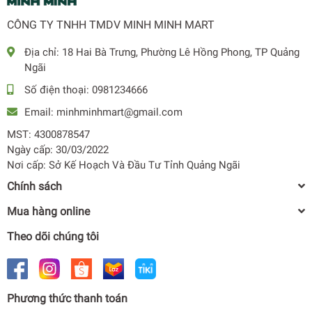
• Máy rửa bát đứng độc lập để dương
CÔNG TY TNHH TMDV MINH MINH MART
• Dung tích: 8 bộ Châu Âu, 2 tầng giá rửa bát (Có thể để
được 10 bộ)
Địa chỉ:
18 Hai Bà Trưng, Phường Lê Hồng Phong, TP Quảng
• Điều khiển phím bấm điện tử với màn hình Led
Ngãi
• Mức tiết kiệm năng lượng: A+
Số điện thoại:
0981234666
• Cảm biến tự động nhận biết nước bẩn, tính năng làm mềm
Email:
minhminhmart@gmail.com
nước Soft Water
• Công nghệ sấy nóng PTC, Fresh Air
MST: 4300878547
Ngày cấp: 30/03/2022
8 CHƯƠNG TRÌNH RỬA
Nơi cấp: Sở Kế Hoạch Và Đầu Tư Tỉnh Quảng Ngãi
• Chế độ rửa chuyên sâu Intensive
Chính sách
• Chế độ rửa 90 phút
Mua hàng online
• Chế độ rửa tiết kiệm
• Chế độ rửa Glass kính thuỷ tinh
Theo dõi chúng tôi
• Chế độ rửa Rapid nhanh
• Chế độ ngâm Soak
• Chế độ rửa tự động
Phương thức thanh toán
• Chế độ tự làm sạch Self Cleaning