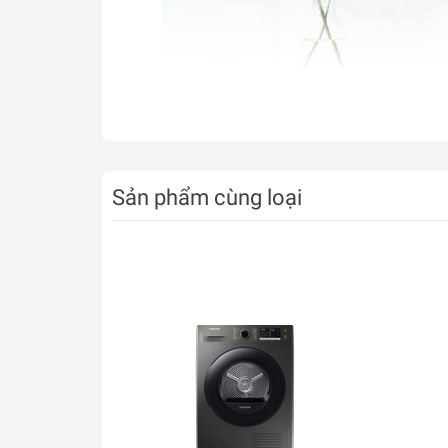
Sản phẩm cùng loại
*Hình ảnh chỉ mang tính chất minh họa
Hạn chế nếp nhăn trên sợi v
Nhằm hạn chế các nếp nhăn trên sợi vải hơn so
lồng giặt đảo chiều nhiều lần cho quần áo tách 