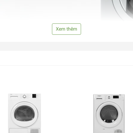
Xem thêm
ải, tiết kiệm thời gian ủi đồ với ch
 với các loại máy sấy thông thường, máy sấy Galanz đã trang b
rời nhau và không bị xoắn rối, giữ được độ bền đẹp và còn giúp 