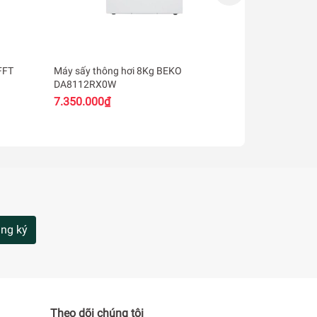
FFT
Máy sấy thông hơi 8Kg BEKO
Máy sấy thôn
DA8112RX0W
80T5C(W)
7.350.000₫
5.490.000₫
ng ký
Theo dõi chúng tôi