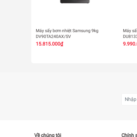
Máy sấy bơm nhiệt Samsung 9kg
Máy sấ
DV90TA240AX/SV
DU813
15.815.000₫
9.990
Về chúng tôi
Chính 