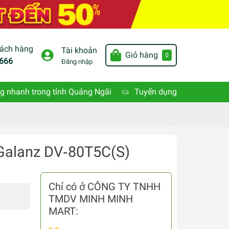
hách hàng
Tài khoản
Giỏ hàng
0
666
Đăng nhập
g nhanh trong tỉnh Quảng Ngãi
Tuyển dụng
 Galanz DV‐80T5C(S)
Chỉ có ở CÔNG TY TNHH
TMDV MINH MINH
MART: