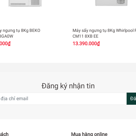
y ngưng tụ 8Kg BEKO
Máy sấy ngưng tụ 8Kg Whirlpool 
3GA0W
CM11 8XB EE
.000₫
13.390.000₫
Đăng ký nhận tin
Đă
sách
Mua hàng online