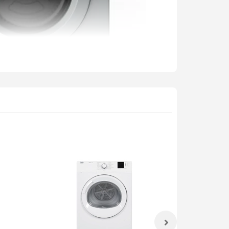
ức năng chống nhăn quần áo
ị
chức năng chống nhăn quần áo
để điều khiển
bạn tiết kiệm đáng kể thời gian ủi đồ.