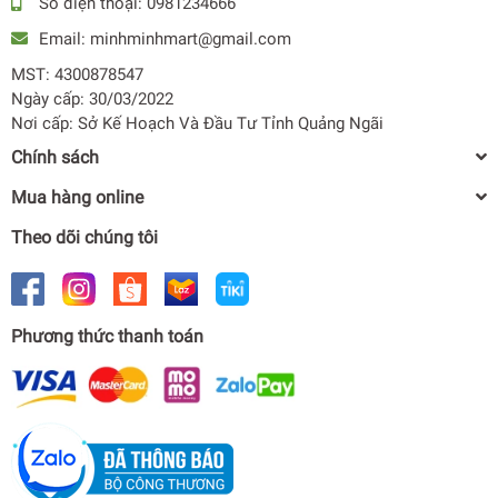
Số điện thoại:
0981234666
các linh kiện bên trong, tăng độ bền cho máy
Email:
minhminhmart@gmail.com
Trang bị bơm trợ lực giúp tăng áp lực nước giúp nước
MST: 4300878547
ra mạnh hơn
Ngày cấp: 30/03/2022
Nơi cấp: Sở Kế Hoạch Và Đầu Tư Tỉnh Quảng Ngãi
Sản phẩm Tương thích điện từ EMC giúp các thiết bị
Chính sách
điện tử trong nhà không bị nhiễu điện từ
Mua hàng online
Trang bị bộ cảm biến nhiệt giúp kiểm soát nhiệt độ
Theo dõi chúng tôi
nước và ngắt điện lập tức khi nhiệt độ nước quá nóng,
tránh gây bỏng người dùng
Cảm biến lưu lượng nước thông minh, tự ngắt khi
lượng nước đầu ra ít hơn 2 lít/phút để tránh tình trạng
Phương thức thanh toán
cháy khi thanh nhiệt bị khô
Công nghệ tinh thể Ag+ diệt khuẩn được ứng dụng lên
vòi sen, tay nắm, bảng điều khiển và núm điều khiển
Máy tắm nước nóng trực tiếp DH4UD1VZ
giúp bảo vệ tối đa sức khỏe người dùng.
0₫
undefined