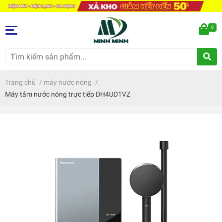
0
Trang chủ
/
máy nước nóng
/
Máy tắm nước nóng trực tiếp DH4UD1VZ