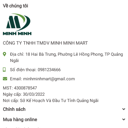
Về chúng tôi
Lòng nồi cực dày dặn, làm từ hợp kim nhôm phủ chống dính
Whitford (USA) bền đẹp, chịu được nhiệt độ cao, không phát sinh
các khí độc hại trong quá trình sử dụng, không chứa các độc tố gây
hại cho sức khỏe.
CÔNG TY TNHH TMDV MINH MINH MART
Địa chỉ:
18 Hai Bà Trưng, Phường Lê Hồng Phong, TP Quảng
Ngãi
Số điện thoại:
0981234666
Email:
minhminhmart@gmail.com
MST: 4300878547
Ngày cấp: 30/03/2022
Nơi cấp: Sở Kế Hoạch Và Đầu Tư Tỉnh Quảng Ngãi
Chính sách
Mua hàng online