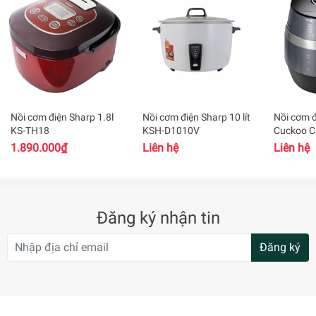
Thân nồi được làm bằng nhựa PP cao cấp siêu bền, chịu nhiệt,
chịu lực tốt. Nồi cơm có bề mặt sáng bóng, hạn chế bám bụi, dễ
dàng lau chùi và cách nhiệt tối đa, giúp bạn không bị nóng tay khi
nồi đang nấu.
Nồi cơm điện Sharp 1.8l
Nồi cơm điện Sharp 10 lít
Nồi cơm đ
KS-TH18
KSH-D1010V
Cuckoo 
1.890.000₫
Liên hệ
Liên hệ
Đăng ký nhận tin
Đăng ký
Lòng nồi chống dính Whitford (USA)