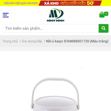
0
Trang chủ
/
Gia dụng bếp
/
Nồi ủ kaiyo 5l KMI88001720 (Màu trắng)