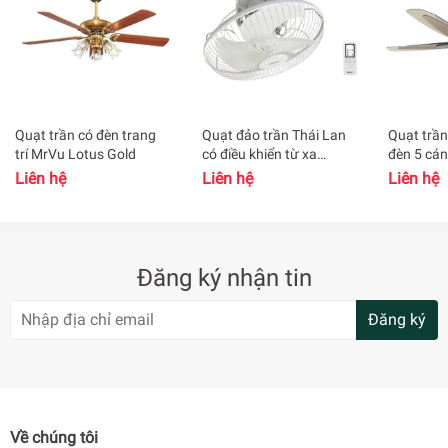
THÔNG SỐ KỸ THUẬT:
Đường kính quạt (cm)
140
Chiều dài ti (cm)
30
Quạt trần có đèn trang
Quạt đảo trần Thái Lan
Quạt trần 
Công suất (W)
64
trí MrVu Lotus Gold
có điều khiển từ xa
đèn 5 cán
Hatari HT-C16R1
2756
Liên hệ
Liên hệ
Liên hệ
Cấp độ gió
3
Lưu lượng gió (CMH)
215
Đăng ký nhận tin
Dây an toàn
Có
Đăng ký
Công tắc an toàn bảo vệ động cơ
Có
Remote
Có
Chế độ hẹn giờ tắt/mở
Không
Về chúng tôi