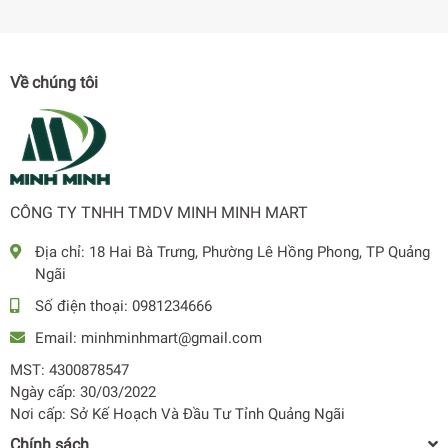
rỡ cho bạn đắm chìm trong những khung hình chân thực
đến từng chi tiết.
Về chúng tôi
CÔNG TY TNHH TMDV MINH MINH MART
Địa chỉ:
18 Hai Bà Trưng, Phường Lê Hồng Phong, TP Quảng
Ngãi
Số điện thoại:
0981234666
Bộ xử lý Quantum Lite 4K nâng cao chất lượng hình ảnh
Email:
minhminhmart@gmail.com
MST: 4300878547
Tivi QLED Samsung trang bị Bộ xử lý Quantum Lite 4K
Ngày cấp: 30/03/2022
mạnh mẽ giúp tối ưu hóa khả năng hiển thị hình ảnh, mang
Nơi cấp: Sở Kế Hoạch Và Đầu Tư Tỉnh Quảng Ngãi
đến trải nghiệm xem chất lượng cao và hoàn hảo nhất.
Chính sách
Không những vậy, công nghệ nâng cấp hình ảnh chuẩn 4K