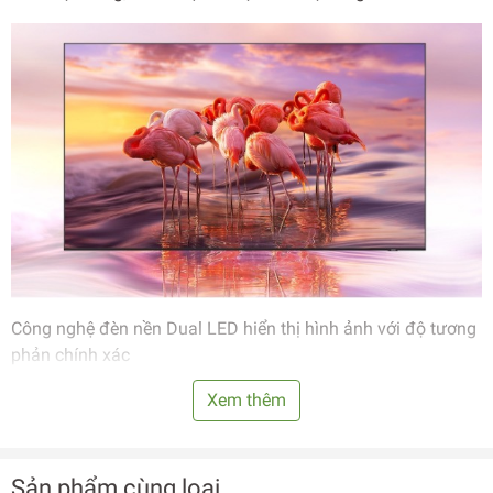
Công nghệ đèn nền Dual LED hiển thị hình ảnh với độ tương
phản chính xác
Smart Tivi QLED Samsung 4K 50 inch QA55Q60AAKXXV đột
Xem thêm
phá với công nghệ đèn nền Dual LED với khả năng tối ưu
hóa tông màu đèn nền phù hợp với từng loại nội dung, cho
phép hiển thị hình ảnh với độ tương phản rõ nét và chuẩn
Sản phẩm cùng loại