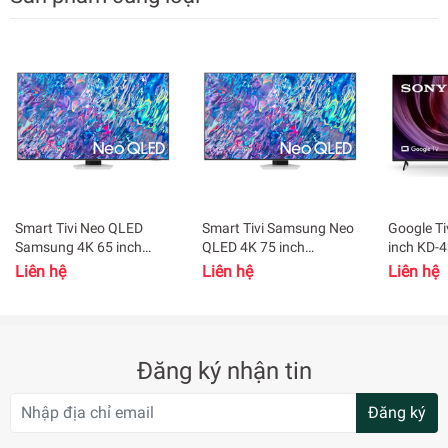
xác đến không ngờ mang đến cho bạn những trải nghiệm
điện ảnh đỉnh cao.
Smart Tivi Neo QLED
Smart Tivi Samsung Neo
Google Ti
Samsung 4K 65 inch
QLED 4K 75 inch
inch KD-
QA65QN85BAKXXV
QA75QN85BAKXXV
Liên hệ
Liên hệ
Liên hệ
Công nghệ Quantum HDR mang đến khung hình chân thực
Đăng ký nhận tin
Smart Tivi QLED Samsung 4K 50 inch QA55Q60AAKXXV
trang bị công nghệ Quantum HDR có khả năng tăng cường
Đăng ký
độ tương phản của hình ảnh, kiến tạo những khung hình rực