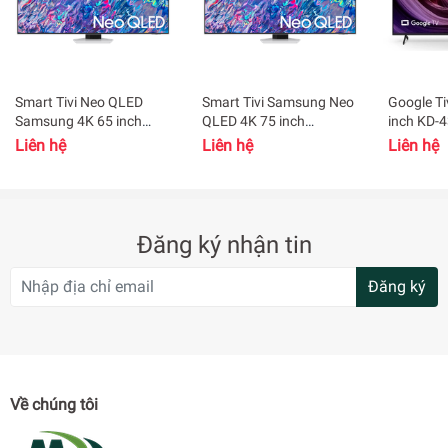
Smart Tivi Neo QLED
Smart Tivi Samsung Neo
Google Ti
Samsung 4K 65 inch
QLED 4K 75 inch
inch KD-
QA65QN85BAKXXV
QA75QN85BAKXXV
Liên hệ
Liên hệ
Liên hệ
Đăng ký nhận tin
Đăng ký
Cảm nhận màu sắc chân thực
trong khung hình 4K sống
Về chúng tôi
động