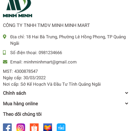
Bộ xử lý Crystal 4K
Nâng cấp mọi nội dung bạn yêu thích lên chuẩn 4K ấn
tượng. Chiêm ngưỡng sắc màu hiển thị sống động và chân
CÔNG TY TNHH TMDV MINH MINH MART
thực với công nghệ Color Mapping tiên tiến.
Địa chỉ:
18 Hai Bà Trưng, Phường Lê Hồng Phong, TP Quảng
Ngãi
Số điện thoại:
0981234666
Email:
minhminhmart@gmail.com
MST: 4300878547
Ngày cấp: 30/03/2022
Nơi cấp: Sở Kế Hoạch Và Đầu Tư Tỉnh Quảng Ngãi
Chính sách
Mua hàng online
Theo dõi chúng tôi