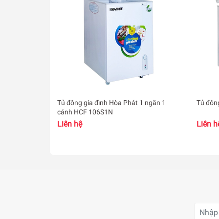
Dung tích 147 lít thoải mái
Là sản phẩm có 1 ngăn đông với dung tích này
Tủ đông gia đình Hòa Phát 1 ngăn 1
cánh HCF 106S1N
Liên hệ
Liên h