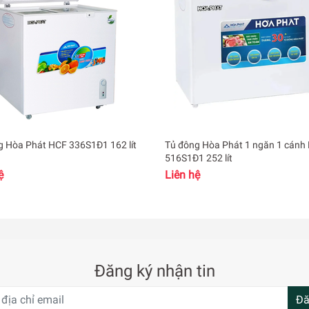
 lưu trữ thực phẩm
 phù hợp cho những không gian như gia đình, hộ kinh doanh nh
Tủ đông Hòa Phát HCF 336S1Đ1 162 lít
Tủ đông Hòa Phát 1 ngăn 1 cánh
516S1Đ1 252 lít
ệ
Liên hệ
Đăng ký nhận tin
Đă