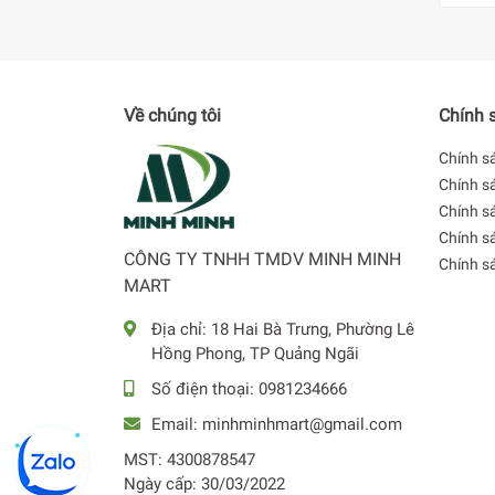
Về chúng tôi
Chính 
Chính s
Chính s
Chính sá
Chính s
CÔNG TY TNHH TMDV MINH MINH
Chính s
* Hình ảnh chỉ mang tính chất minh họa
MART
Bảo quản thực phẩm tươi n
Địa chỉ:
18 Hai Bà Trưng, Phường Lê
Hồng Phong, TP Quảng Ngãi
Với công nghệ làm lạnh trực tiếp, tủ đông Hòa P
nhanh chóng lan tỏa các ngăn, từ đó làm lạnh 
Số điện thoại:
0981234666
Email:
minhminhmart@gmail.com
MST: 4300878547
Ngày cấp: 30/03/2022