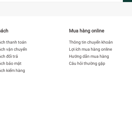
sách
Mua hàng online
ách thanh toán
Thông tin chuyển khoản
ách vận chuyển
Lợi ích mua hàng online
ch đổi trả
Hướng dẫn mua hàng
ách bảo mật
Câu hỏi thường gặp
ách kiểm hàng
gon lâu hơn nhờ công nghệ làm lạnh 
hát hoạt động hiệu quả hơn khi bảo quản thực phẩm. Hơi lạnh đư
nhanh và sâu tối đa dưới -18 độ C dễ dàng bảo quản thực phẩm 