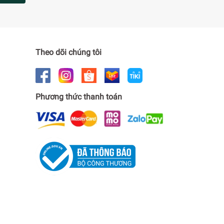
Theo dõi chúng tôi
Phương thức thanh toán
trực tiếp
ợc thổi ra trực tiếp từ thành tủ giúp khí lạnh
tươi sống lâu dài.