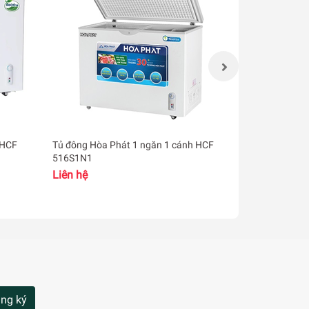
ỏ, nhà hàng nhỏ,…
 HCF
Tủ đông Hòa Phát 1 ngăn 1 cánh HCF
Tủ đông Hòa 
516S1N1
666S1Đ2 352 l
Liên hệ
Liên hệ
ng ký