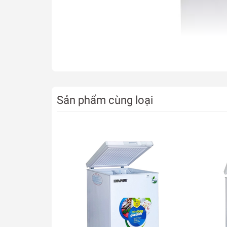
Sản phẩm cùng loại
Một số tính năng nổi bật
– VH-8699HY3 có thiết kế một ngăn rộng thông su
ngoài khi mở tửa tủ lấy thực phẩm.