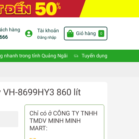
hách hàng
Tài khoản
Giỏ hàng
0
666
Đăng nhập
g nhanh trong tỉnh Quảng Ngãi
Tuyển dụng
y VH-8699HY3 860 lít
Chỉ có ở CÔNG TY TNHH
TMDV MINH MINH
MART: