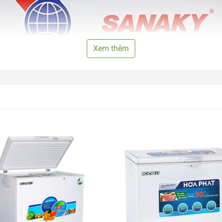
Xem thêm
ốt với 2 cánh mở kiểu vali rất thuận tiện, hơn nữa thiết kế 2 c