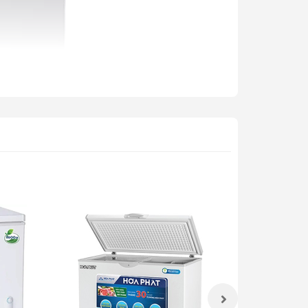
ửa còn giảm bớt lượng hơi lạnh thất thoát ra