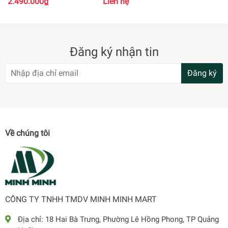
2.490.000₫
Liên hệ
Gas lạnh: R134a
Trọng lượng: 15 Kg
Hãng sản xuất: Tập đoàn Hòa Phát
Nơi sản xuất: Việt nam
Đăng ký nhận tin
Kháng khuẩn, khử mùi: nano bạc
Tính năng/ Tiện ích:
Đăng ký
+ Hệ thống khí lạnh đa chiều
+ Khay đá thông minh
+ Không chứa CFC gây ô nhiễm môi trường
Vận hành êm ái
Về chúng tôi
Bảo hành 30 tháng
CÔNG TY TNHH TMDV MINH MINH MART
Địa chỉ:
18 Hai Bà Trưng, Phường Lê Hồng Phong, TP Quảng