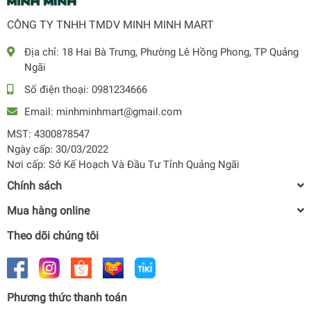
đồng đều. Nhờ đó, thực phẩm nhận được nhiệt độ thích
CÔNG TY TNHH TMDV MINH MINH MART
hợp giúp kéo dài độ tươi ngon trong suốt quá trình bảo
quản.
Địa chỉ:
18 Hai Bà Trưng, Phường Lê Hồng Phong, TP Quảng
Ngãi
Số điện thoại:
0981234666
Email:
minhminhmart@gmail.com
MST: 4300878547
Ngày cấp: 30/03/2022
Nơi cấp: Sở Kế Hoạch Và Đầu Tư Tỉnh Quảng Ngãi
Chính sách
Mua hàng online
Theo dõi chúng tôi
Phương thức thanh toán