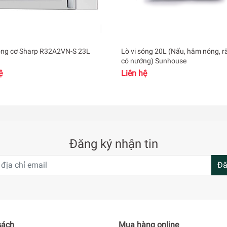
sóng cơ Sharp R32A2VN-S 23L
Lò vi sóng 20L (Nấu, hâm nóng, r
có nướng) Sunhouse
ệ
Liên hệ
Đăng ký nhận tin
hâm nóng, rã đông giúp người nội trợ nhẹ nhàng hơn khi vào b
Đă
ng
ện lợi hơn ngay cả khi người dùng nấu ăn lúc bận rộn.
sách
Mua hàng online