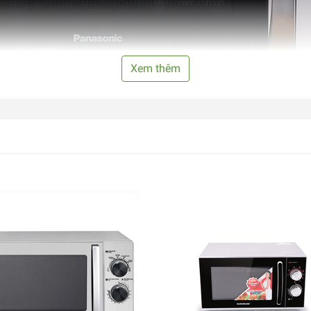
Xem thêm
 rửa, bên trong có đèn tiện quan sát trong quá trình nấu nướng