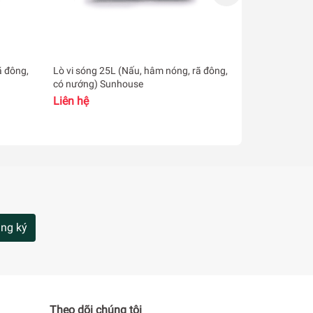
ã đông,
Lò vi sóng 25L (Nấu, hâm nóng, rã đông,
Lò vi sóng c
có nướng) Sunhouse
GM34JMYUE
Liên hệ
2.620.000₫
ếp
ng ký
Theo dõi chúng tôi