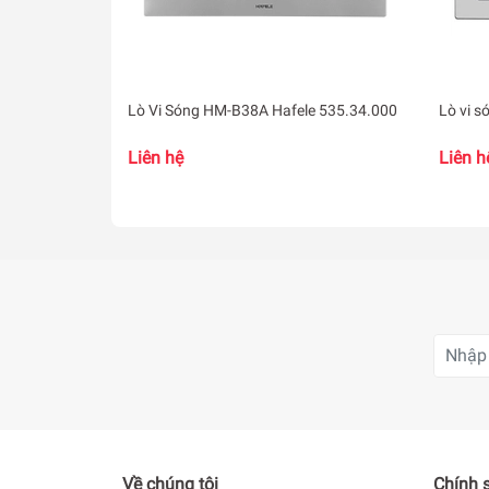
Lò Vi Sóng HM-B38A Hafele 535.34.000
Lò vi 
Liên hệ
Liên h
Công suất 800 W cùng các chức năng như nấu, 
Bảng điều khiển bằng núm vặn đơn giản, dễ dù
Chế độ hẹn giờ nấu (đến 35 phút) an toàn và ti
Về chúng tôi
Chính 