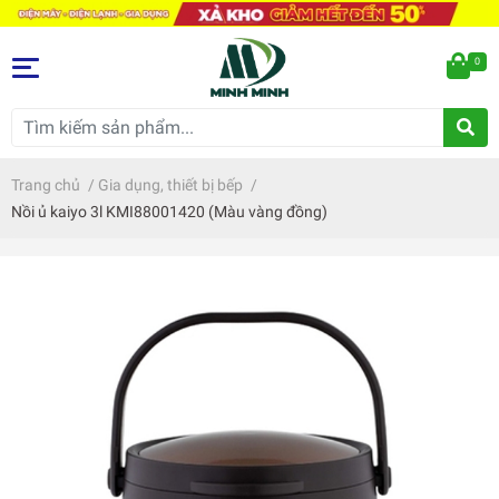
0
Trang chủ
/
Gia dụng, thiết bị bếp
/
Nồi ủ kaiyo 3l KMI88001420 (Màu vàng đồng)