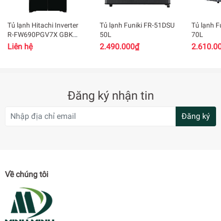
NANO AG+CU TĂNG CƯỜNG KHẢ NĂNG KHỬ MÙI
Bộ lọc với các phân tử Ag+Cu khử mùi không khí trong tủ
Tủ lạnh Hitachi Inverter
Tủ lạnh Funiki FR-51DSU
Tủ lạnh F
lạnh giúp giảm thiểu mùi hôi khó chịu trong quá trình lưu trữ
R-FW690PGV7X GBK
50L
70L
thực phẩm.
540 lít
Liên hệ
2.490.000₫
2.610.0
Đăng ký nhận tin
Đăng ký
Về chúng tôi