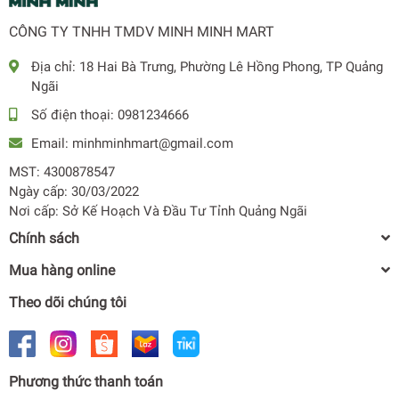
CÔNG TY TNHH TMDV MINH MINH MART
Địa chỉ:
18 Hai Bà Trưng, Phường Lê Hồng Phong, TP Quảng
Ngãi
CHẾ ĐỘ EXTRA ECO - TIẾT KIỆM NĂNG LƯỢNG TỐI ƯU
Số điện thoại:
0981234666
Khi hoạt động ở chế độ này, nhiệt độ trong tủ lạnh sẽ tăng
Email:
minhminhmart@gmail.com
lên từ 10C-20C so với nhiêt độ cài đặt.
MST: 4300878547
Ngày cấp: 30/03/2022
Nơi cấp: Sở Kế Hoạch Và Đầu Tư Tỉnh Quảng Ngãi
Chính sách
Mua hàng online
Theo dõi chúng tôi
Phương thức thanh toán