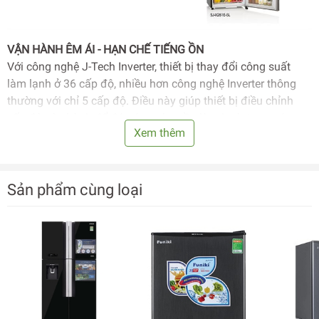
VẬN HÀNH ÊM ÁI - HẠN CHẾ TIẾNG ỒN
Với công nghệ J-Tech Inverter, thiết bị thay đổi công suất
làm lạnh ở 36 cấp độ, nhiều hơn công nghệ Inverter thông
thường với chỉ 5 cấp độ. Điều này giúp thiết bị điều chỉnh
cấp độ vận hành để đáp ứng nhu cầu làm lạnh tương ứng
Xem thêm
hiệu quả, êm ái và hạn chế gây ra tiếng ồn.
Sản phẩm cùng loại