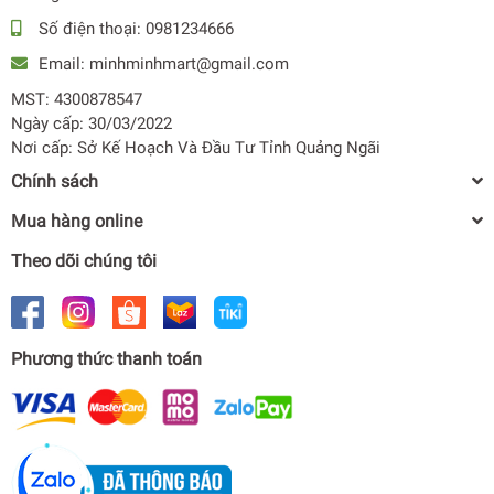
cho máy nén, giúp người dùng yên tâm hơn trong quá trình
Số điện thoại:
0981234666
sử dụng.
Email:
minhminhmart@gmail.com
Làm lạnh nhanh chóng, nhiệt độ đồng đều với công nghệ
MST: 4300878547
làm lạnh vòm
Ngày cấp: 30/03/2022
Nơi cấp: Sở Kế Hoạch Và Đầu Tư Tỉnh Quảng Ngãi
Nhờ công nghệ làm lạnh vòm các luồng khí lạnh sẽ tỏa ra
bên trong tủ lạnh theo dạng vòng cung, cho thực phẩm nhận
Chính sách
được hơi lạnh đồng đều, nhanh chóng. Góp phần bảo quản
Mua hàng online
được độ tươi ngon lâu cho những món thực phẩm của bạn.
Theo dõi chúng tôi
Phương thức thanh toán
Tủ lạnh Side by side 680L Samsung
RS62R5001B4/SV Digital Inverter